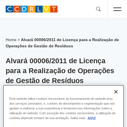
Skip
to
content
Home
>
Alvará 00006/2011 de Licença para a Realização de
Operações de Gestão de Resíduos
Alvará 00006/2011 de Licença
para a Realização de Operações
de Gestão de Resíduos
Alvara:
6
Este website utiliza cookies necessários ao funcionamento do website e/ou
dos serviços prestados, e, cookies de desempenho e segmentação que nos
Empresa:
João Manuel Piedade Correia, Lda
ajudam a melhorar a sua experiência e fornecem-nos informações sobre a
utilização do website. Com exceção dos cookies necessários, a utilização de
cookies depende sempre da sua aceitação. Saiba mais
AQUI
Concelho:
Palmela