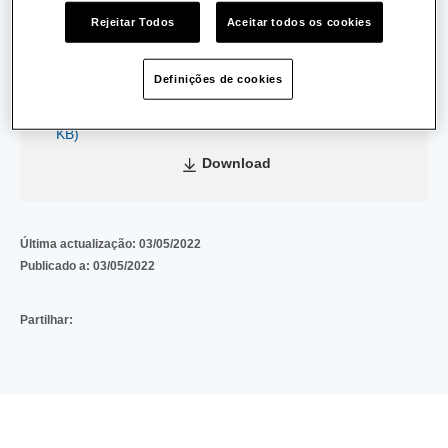
Data de Emissão:
12/07/2011
Rejeitar Todos
Aceitar todos os cookies
Data de Validade:
24/01/2012
Definições de cookies
bc24dd755ec902a5df3c720793679dfe14682eb8
(281
KB)
Download
Última actualização:
03/05/2022
Publicado a:
03/05/2022
Partilhar: