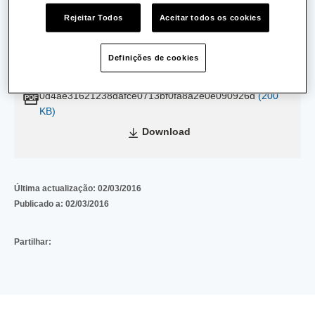
Rejeitar Todos
Aceitar todos os cookies
Data de Emissão:
12/07/2011
Definições de cookies
Data de Validade:
30/06/2014
0d4ae31621238dafce0713bf0fa8a2e0e090926d
(200
KB)
Download
Última actualização:
02/03/2016
Publicado a:
02/03/2016
Partilhar: