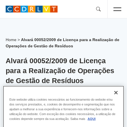
Skip
to
content
Home
>
Alvará 00052/2009 de Licença para a Realização de
Operações de Gestão de Resíduos
Alvará 00052/2009 de Licença
para a Realização de Operações
de Gestão de Resíduos
Alvara:
52
Este website utiliza cookies necessários ao funcionamento do website e/ou
dos serviços prestados, e, cookies de desempenho e segmentação que nos
Empresa:
RVOLTA - Valorização de Resíduos,
ajudam a melhorar a sua experiência e fornecem-nos informações sobre a
SA
utilização do website. Com exceção dos cookies necessários, a utilização de
cookies depende sempre da sua aceitação. Saiba mais
AQUI
Concelho:
Lisboa