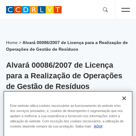
Skip
to
content
Home
>
Alvará 00086/2007 de Licença para a Realização de
Operações de Gestão de Resíduos
Alvará 00086/2007 de Licença
para a Realização de Operações
de Gestão de Resíduos
Alvara:
86
Este website utiliza cookies necessários ao funcionamento do website e/ou
dos serviços prestados, e, cookies de desempenho e segmentação que nos
Empresa:
Resisperfil Unipessoal, Lda
ajudam a melhorar a sua experiência e fornecem-nos informações sobre a
utilização do website. Com exceção dos cookies necessários, a utilização de
cookies depende sempre da sua aceitação. Saiba mais
AQUI
Concelho:
Setúbal