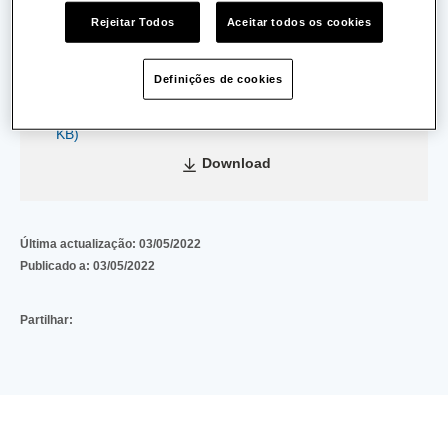
Data de Emissão:
12/07/2011
Rejeitar Todos
Aceitar todos os cookies
Data de Validade:
15/10/2012
Definições de cookies
9b3fe3eb12d1059e535b1a5510fec80372045a4c
(200
KB)
Download
Última actualização:
03/05/2022
Publicado a:
03/05/2022
Partilhar: