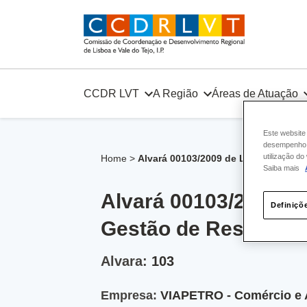
Skip
to
content
CCDR LVT
A Região
Áreas de Atuação
Este website
desempenho e
utilização d
Home
>
Alvará 00103/2009 de Licença para
Saiba mais
Alvará 00103/2009 d
Definiçõ
Gestão de Resíduos
Alvara:
103
Empresa:
VIAPETRO - Comércio e A