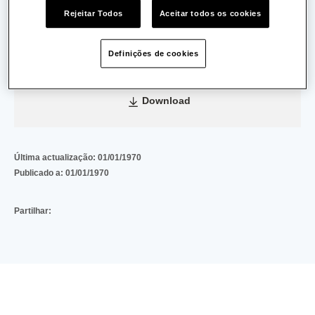
Data de Emissão:
04/03/2020
Rejeitar Todos
Aceitar todos os cookies
Data de Validade:
27/02/2025
Definições de cookies
c29ca8a3fcc289d56763cacc2f89cfe6c962e8bc
(502 KB)
Download
Última actualização:
01/01/1970
Publicado a:
01/01/1970
Partilhar: