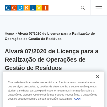
Skip
to
content
Home
>
Alvará 07/2020 de Licença para a Realização de
Operações de Gestão de Resíduos
Alvará 07/2020 de Licença para a
Realização de Operações de
Gestão de Resíduos
Alvara:
7
Este website utiliza cookies necessários ao funcionamento do website e/ou
dos serviços prestados, e, cookies de desempenho e segmentação que nos
Empresa:
Saica Natur Portugal, Lda
ajudam a melhorar a sua experiência e fornecem-nos informações sobre a
utilização do website. Com exceção dos cookies necessários, a utilização de
cookies depende sempre da sua aceitação. Saiba mais
AQUI
Concelho:
Alcochete