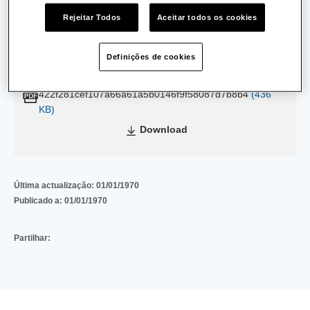
Rejeitar Todos
Aceitar todos os cookies
Data de Emissão:
27/10/2014
Definições de cookies
Data de Validade:
22/08/2019
422f281cef107a66a61a5b0146f9f58087d7b8b4
(436
KB)
Download
Última actualização:
01/01/1970
Publicado a:
01/01/1970
Partilhar: