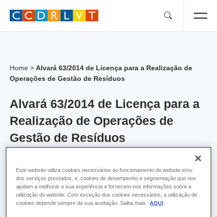
Skip
to
content
Home
>
Alvará 63/2014 de Licença para a Realização de
Operações de Gestão de Resíduos
Alvará 63/2014 de Licença para a
Realização de Operações de
Gestão de Resíduos
Alvara:
63
Este website utiliza cookies necessários ao funcionamento do website e/ou
dos serviços prestados, e, cookies de desempenho e segmentação que nos
Empresa:
Amarsul - Valorização e Tratamento
ajudam a melhorar a sua experiência e fornecem-nos informações sobre a
de Resíduos Sólidos, SA
utilização do website. Com exceção dos cookies necessários, a utilização de
cookies depende sempre da sua aceitação. Saiba mais
AQUI
Concelho:
Seixal