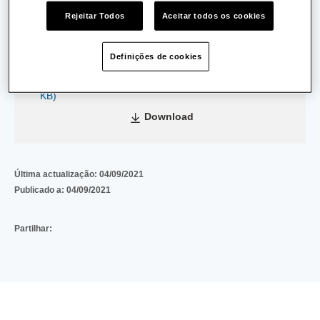
Data de Emissão:
01/02/2017
Rejeitar Todos
Aceitar todos os cookies
Data de Validade:
01/02/2022
Definições de cookies
4d76fa38746cd990600181af4feb1631fe2962cc
(267
KB)
Download
Última actualização:
04/09/2021
Publicado a:
04/09/2021
Partilhar: