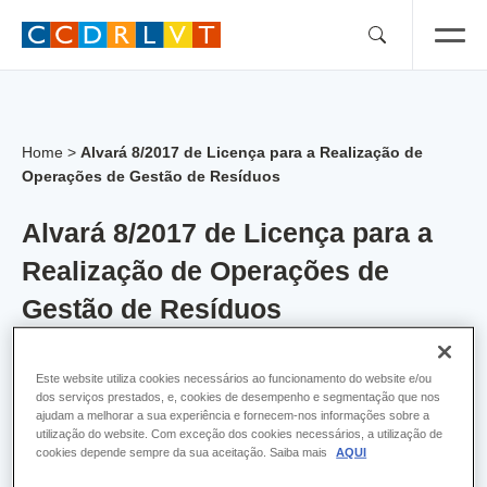
Skip
to
content
Home
>
Alvará 8/2017 de Licença para a Realização de
Operações de Gestão de Resíduos
Alvará 8/2017 de Licença para a
Realização de Operações de
Gestão de Resíduos
Alvara:
8
Este website utiliza cookies necessários ao funcionamento do website e/ou
dos serviços prestados, e, cookies de desempenho e segmentação que nos
Empresa:
TAGUS RECYCLING, SA
ajudam a melhorar a sua experiência e fornecem-nos informações sobre a
utilização do website. Com exceção dos cookies necessários, a utilização de
cookies depende sempre da sua aceitação. Saiba mais
AQUI
Concelho:
Benavente