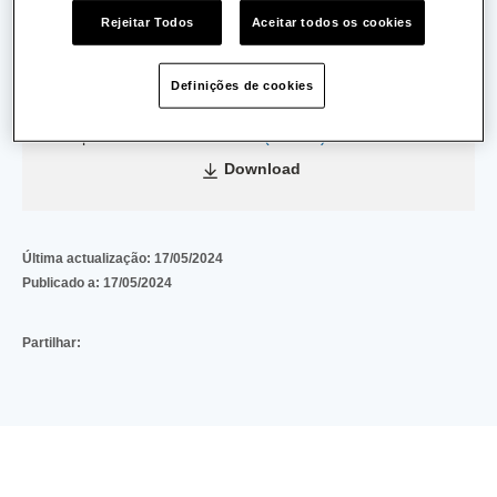
Data de Emissão:
02/06/2023
Rejeitar Todos
Aceitar todos os cookies
Data de Validade:
31/05/2030
Definições de cookies
TUA20230602001614_Santogal-M-Comercio-
Reparacao-Automoveis-Lda
(959 KB)
Download
Última actualização:
17/05/2024
Publicado a:
17/05/2024
Partilhar: