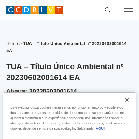
Skip
to
content
Home
>
TUA – Título Único Ambiental nº 20230602001614
EA
TUA – Título Único Ambiental nº
20230602001614 EA
Alvara:
20230602001614
Empresa:
Santogal M - Comércio e Reparação
Este website utiliza cookies necessários ao funcionamento do website e/ou
dos serviços prestados, e, cookies de desempenho e segmentação que nos
de Automóveis, Lda
ajudam a melhorar a sua experiência e fornecem-nos informações sobre a
utilização do website. Com exceção dos cookies necessários, a utilização de
Concelho:
Lisboa
cookies depende sempre da sua aceitação. Saiba mais
AQUI