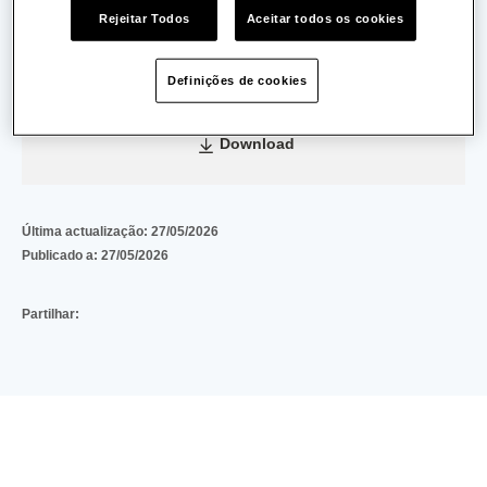
Data de Emissão:
26/05/2026
Rejeitar Todos
Aceitar todos os cookies
Data de Validade:
24/05/2033
Definições de cookies
TUA20260526001589-projeto-1221
(2 MB)
Download
Última actualização:
27/05/2026
Publicado a:
27/05/2026
Partilhar: