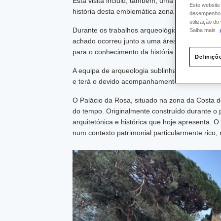
Esta visita incluiu, também, uma apresentação
Este website
história desta emblemática zona da cidade.
desempenho e
utilização d
Durante os trabalhos arqueológicos associados
Saiba mais
achado ocorreu junto a uma área que ainda nã
para o conhecimento da história deste bairro e
Definiçõ
A equipa de arqueologia sublinha que a escava
e terá o devido acompanhamento da Divisão de 
O Palácio da Rosa, situado na zona da Costa d
do tempo. Originalmente construído durante o 
arquitetónica e histórica que hoje apresenta
num contexto patrimonial particularmente rico,