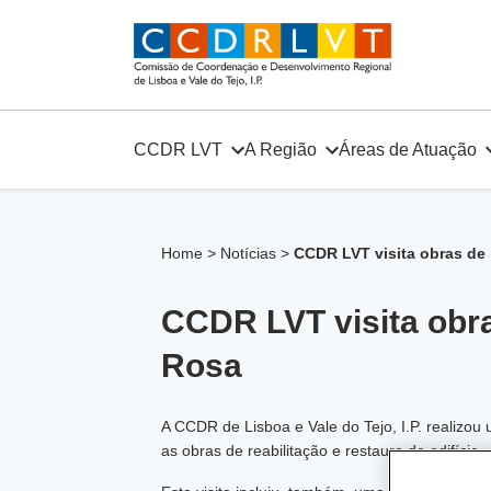
Skip
to
content
CCDR LVT
A Região
Áreas de Atuação
Home
>
Notícias
>
CCDR LVT visita obras de 
CCDR LVT visita obra
Rosa
A CCDR de Lisboa e Vale do Tejo, I.P. realiz
as obras de reabilitação e restauro do edifício.