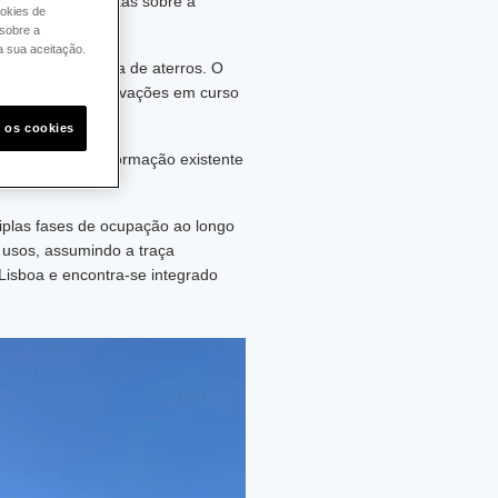
z novas descobertas sobre a
ookies de
sobre a
a sua aceitação.
 numa antiga zona de aterros. O
ortância das escavações em curso
s os cookies
ecuperação da informação existente
tiplas fases de ocupação ao longo
 usos, assumindo a traça
Lisboa e encontra-se integrado