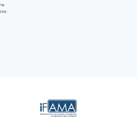
 na
icos