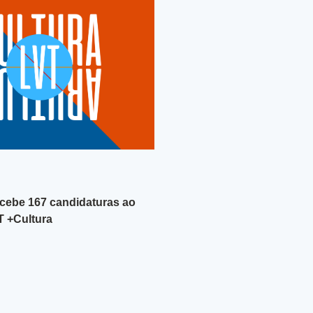
ebe 167 candidaturas ao
 +Cultura