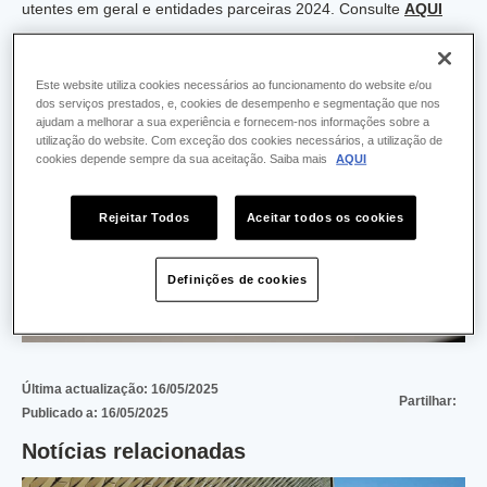
utentes em geral e entidades parceiras 2024. Consulte
AQUI
Este website utiliza cookies necessários ao funcionamento do website e/ou
dos serviços prestados, e, cookies de desempenho e segmentação que nos
ajudam a melhorar a sua experiência e fornecem-nos informações sobre a
utilização do website. Com exceção dos cookies necessários, a utilização de
cookies depende sempre da sua aceitação. Saiba mais
AQUI
Rejeitar Todos
Aceitar todos os cookies
Definições de cookies
Última actualização:
16/05/2025
Partilhar:
Publicado a:
16/05/2025
Notícias relacionadas