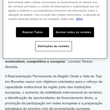
Este website utiliza cookies necessários ao funcionamento do website e/ou
de oportunidades, reforçar a participação em redes
dos serviços prestados, e, cookies de desempenho e segmentação que nos
internacionais e valorizar os ativos da região”.
ajudam a melhorar a sua experiência e fornecem-nos informações sobre a
utilização do website. Com exceção dos cookies necessários, a utilização de
A Presidente da CCDR LVT destacou ainda que a CCDR,
cookies depende sempre da sua aceitação. Saiba mais
AQUI
enquanto parceira institucional da região, reconhece a
“importância desta iniciativa” e estará disponível para “contribuir
Rejeitar Todos
Aceitar todos os cookies
para que esta presença se traduza em projetos concretos,
financiamento captado, parcerias sólidas e maior impacto no
desenvolvimento regional”, afirmou. “Bruxelas é hoje um espaço
Definições de cookies
essencial para afirmar os territórios. E o Oeste e Vale do Tejo
tem condições para se afirmar como
região inovadora,
sustentável, competitiva e europeia
”, concluiu Teresa
Almeida.
A Representação Permanente da Região Oeste e Vale do Tejo
em Bruxelas nasce com objetivos orientados para o reforço da
capacidade institucional da região junto das instituições
europeias, o aumento da visibilidade internacional do território,
a identificação de oportunidades de financiamento direto, a
promoção da participação em redes europeias e a preparação
estratégica do próximo ciclo de programação europeia.