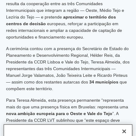
resulta da cooperação entre as três Comunidades
Intermunicipais que integram a região — Oeste, Médio Tejo e
Lezíria do Tejo — e pretende
aproximar o território dos
centros de decisão
europeus, reforçar a participação em
redes internacionais e ampliar a capacidade de captação de
oportunidades e financiamento europeu.
A cerimónia contou com a presença do Secretário de Estado do
Planeamento e Desenvolvimento Regional, Hélder Reis, da
Presidente da CCDR Lisboa e Vale do Tejo, Teresa Almeida, dos
representantes das três Comunidades Intermunicipais —
Manuel Jorge Valamatos, João Teixeira Leite e Ricardo Pinteus
— assim como dos restantes autarcas dos
34 municípios
que
compõem este território.
Para Teresa Almeida, esta presença permanente “representa
mais do que uma presença física em Bruxelas: representa uma
nova ambição europeia para o Oeste e Vale do Tejo
”. A
Presidente da CCDR LVT sublinhou que “este espaço deve
aproximar o território das instituições europeias, apoiar os
municípios e as Comunidades Intermunicipais na identificação