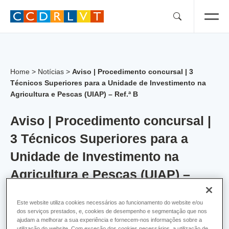
Skip
to
content
Home
>
Notícias
>
Aviso | Procedimento concursal | 3
Técnicos Superiores para a Unidade de Investimento na
Agricultura e Pescas (UIAP) – Ref.ª B
Aviso | Procedimento concursal |
3 Técnicos Superiores para a
Unidade de Investimento na
Agricultura e Pescas (UIAP) –
Ref.ª B
Este website utiliza cookies necessários ao funcionamento do website e/ou
dos serviços prestados, e, cookies de desempenho e segmentação que nos
A CCDR de Lisboa e Vale do Tejo, I.P., abriu um procedimento
ajudam a melhorar a sua experiência e fornecem-nos informações sobre a
utilização do website. Com exceção dos cookies necessários, a utilização de