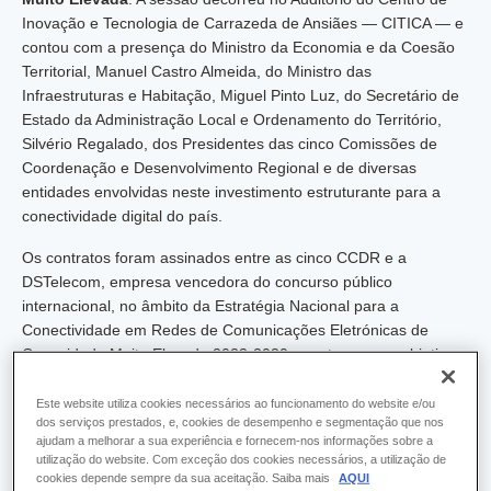
Inovação e Tecnologia de Carrazeda de Ansiães — CITICA — e
contou com a presença do Ministro da Economia e da Coesão
Territorial, Manuel Castro Almeida, do Ministro das
Infraestruturas e Habitação, Miguel Pinto Luz, do Secretário de
Estado da Administração Local e Ordenamento do Território,
Silvério Regalado, dos Presidentes das cinco Comissões de
Coordenação e Desenvolvimento Regional e de diversas
entidades envolvidas neste investimento estruturante para a
conectividade digital do país.
Os contratos foram assinados entre as cinco CCDR e a
DSTelecom, empresa vencedora do concurso público
internacional, no âmbito da Estratégia Nacional para a
Conectividade em Redes de Comunicações Eletrónicas de
Capacidade Muito Elevada 2023-2030, que tem como objetivo
garantir o acesso de toda a população a redes Gigabit até
2030
.
Este website utiliza cookies necessários ao funcionamento do website e/ou
dos serviços prestados, e, cookies de desempenho e segmentação que nos
ajudam a melhorar a sua experiência e fornecem-nos informações sobre a
Para Teresa Almeida, Presidente da CCDR LVT, “este é um
utilização do website. Com exceção dos cookies necessários, a utilização de
investimento que traduz, de forma muito concreta, o que
cookies depende sempre da sua aceitação. Saiba mais
AQUI