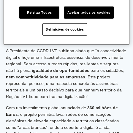
significa
coesão territorial
. Na Região de Lisboa e Vale do Tejo
convivem realidades metropolitanas, urbanas, rurais e de baixa
Rejeitar Todos
Aceitar todos os cookies
densidade, e
todas têm de estar ligadas às oportunidades
da transição digital
. Levar redes de elevada capacidade às
áreas brancas é aproximar pessoas, empresas e serviços
Definições de cookies
públicos; é
criar condições
para viver, trabalhar, investir e
inovar em qualquer ponto do território”.
A Presidente da CCDR LVT sublinha ainda que “a conectividade
digital é hoje uma infraestrutura essencial de desenvolvimento
regional. Sem acesso a redes rápidas, resilientes e seguras,
não há plena
igualdade de oportunidades
para os cidadãos,
nem competitividade para as empresas
. Este projeto
representa, por isso, uma resposta concreta às assimetrias
territoriais e um passo decisivo para que nenhum território da
Região LVT fique para trás na digitalização”.
Com um investimento global anunciado de
360 milhões de
Euros
, o projeto permitirá levar redes de comunicações
eletrónicas de elevada capacidade a territórios classificados
como “áreas brancas”, onde a cobertura digital é ainda