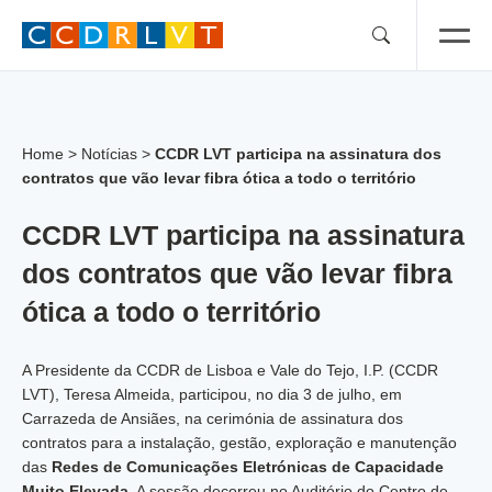
Skip
to
content
Home
>
Notícias
>
CCDR LVT participa na assinatura dos
contratos que vão levar fibra ótica a todo o território
CCDR LVT participa na assinatura
dos contratos que vão levar fibra
ótica a todo o território
A Presidente da CCDR de Lisboa e Vale do Tejo, I.P. (CCDR
LVT), Teresa Almeida, participou, no dia 3 de julho, em
Carrazeda de Ansiães, na cerimónia de assinatura dos
contratos para a instalação, gestão, exploração e manutenção
das
Redes de Comunicações Eletrónicas de Capacidade
Muito Elevada
. A sessão decorreu no Auditório do Centro de