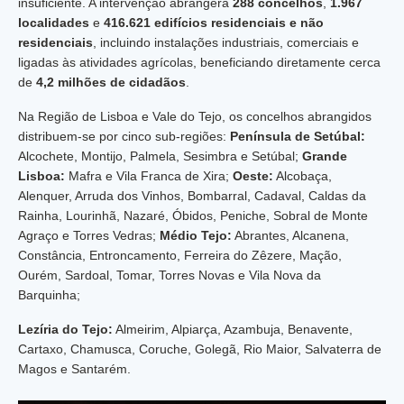
insuficiente. A intervenção abrangerá
288 concelhos
,
1.967
localidades
e
416.621 edifícios residenciais e não
residenciais
, incluindo instalações industriais, comerciais e
ligadas às atividades agrícolas, beneficiando diretamente cerca
de
4,2 milhões de cidadãos
.
Na Região de Lisboa e Vale do Tejo, os concelhos abrangidos
distribuem-se por cinco sub-regiões:
Península de Setúbal:
Alcochete, Montijo, Palmela, Sesimbra e Setúbal;
Grande
Lisboa:
Mafra e Vila Franca de Xira;
Oeste:
Alcobaça,
Alenquer, Arruda dos Vinhos, Bombarral, Cadaval, Caldas da
Rainha, Lourinhã, Nazaré, Óbidos, Peniche, Sobral de Monte
Agraço e Torres Vedras;
Médio Tejo:
Abrantes, Alcanena,
Constância, Entroncamento, Ferreira do Zêzere, Mação,
Ourém, Sardoal, Tomar, Torres Novas e Vila Nova da
Barquinha;
Lezíria do Tejo:
Almeirim, Alpiarça, Azambuja, Benavente,
Cartaxo, Chamusca, Coruche, Golegã, Rio Maior, Salvaterra de
Magos e Santarém.