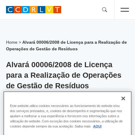
Skip
to
content
Home
>
Alvará 00006/2008 de Licença para a Realização de
Operações de Gestão de Resíduos
Alvará 00006/2008 de Licença
para a Realização de Operações
de Gestão de Resíduos
Alvara:
8
Este website utiliza cookies necessários ao funcionamento do website e/ou
dos serviços prestados, e, cookies de desempenho e segmentação que nos
Empresa:
MARTIFER - Construções
ajudam a melhorar a sua experiência e fornecem-nos informações sobre a
Metalomecânicos, SA
utilização do website. Com exceção dos cookies necessários, a utilização de
cookies depende sempre da sua aceitação. Saiba mais
AQUI
Concelho:
Benavente