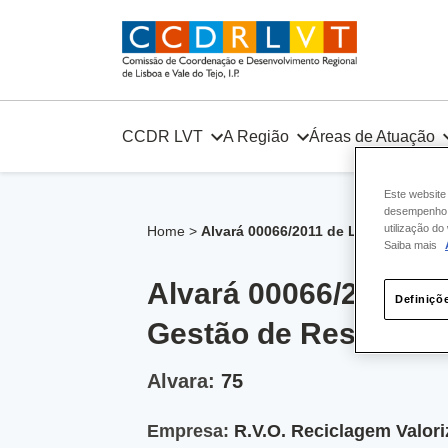
Skip
to
content
CCDR LVT
A Região
Áreas de Atuação
Este website
desempenho e
utilização d
Home
>
Alvará 00066/2011 de Licença para 
Saiba mais
Alvará 00066/2011 d
Definiçõ
Gestão de Resíduos
Alvara:
75
Empresa:
R.V.O. Reciclagem Valori