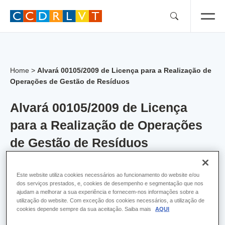
Skip
to
content
Home
>
Alvará 00105/2009 de Licença para a Realização de
Operações de Gestão de Resíduos
Alvará 00105/2009 de Licença
para a Realização de Operações
de Gestão de Resíduos
Alvara:
105
Este website utiliza cookies necessários ao funcionamento do website e/ou
dos serviços prestados, e, cookies de desempenho e segmentação que nos
Empresa:
LEVAGORA, Unipessoal, Lda
ajudam a melhorar a sua experiência e fornecem-nos informações sobre a
utilização do website. Com exceção dos cookies necessários, a utilização de
cookies depende sempre da sua aceitação. Saiba mais
AQUI
Concelho:
Mafra