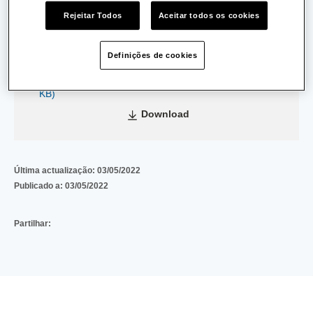
Data de Emissão:
12/07/2011
Rejeitar Todos
Aceitar todos os cookies
Data de Validade:
25/11/2014
Definições de cookies
ce35531b385d2806cfe57640f3e8fe89fd02175b
(234
KB)
Download
Última actualização:
03/05/2022
Publicado a:
03/05/2022
Partilhar: