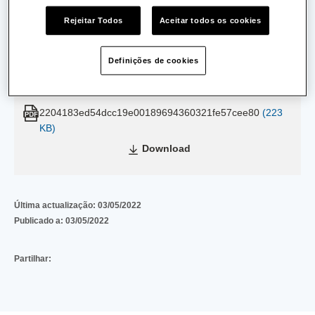
Concelho:
Vila Franca de Xira
Rejeitar Todos
Aceitar todos os cookies
Data de Emissão:
12/07/2011
Definições de cookies
Data de Validade:
11/11/2013
2204183ed54dcc19e00189694360321fe57cee80
(223
KB)
Download
Última actualização:
03/05/2022
Publicado a:
03/05/2022
Partilhar: