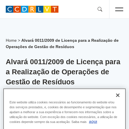
Skip
to
content
Home
>
Alvará 0011/2009 de Licença para a Realização de
Operações de Gestão de Resíduos
Alvará 0011/2009 de Licença para
a Realização de Operações de
Gestão de Resíduos
Alvara:
11
Este website utiliza cookies necessários ao funcionamento do website e/ou
dos serviços prestados, e, cookies de desempenho e segmentação que nos
Empresa:
VALORSUL - Valorização e
ajudam a melhorar a sua experiência e fornecem-nos informações sobre a
Tratamento de Resíduos Sólidos das Regiões
utilização do website. Com exceção dos cookies necessários, a utilização de
cookies depende sempre da sua aceitação. Saiba mais
AQUI
de Lisboa e do Oeste, SA