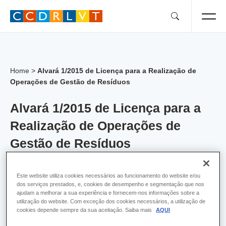
Skip
to
content
Home
>
Alvará 1/2015 de Licença para a Realização de
Operações de Gestão de Resíduos
Alvará 1/2015 de Licença para a
Realização de Operações de
Gestão de Resíduos
Alvara:
1
Este website utiliza cookies necessários ao funcionamento do website e/ou
dos serviços prestados, e, cookies de desempenho e segmentação que nos
Empresa:
Alliance Healthcare, S.A.
ajudam a melhorar a sua experiência e fornecem-nos informações sobre a
utilização do website. Com exceção dos cookies necessários, a utilização de
cookies depende sempre da sua aceitação. Saiba mais
AQUI
Concelho:
Lisboa