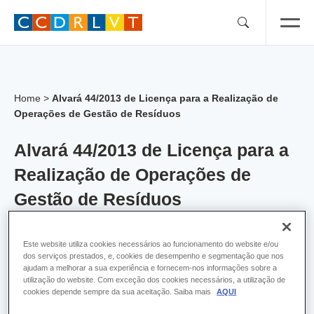
Skip
to
content
Home
>
Alvará 44/2013 de Licença para a Realização de
Operações de Gestão de Resíduos
Alvará 44/2013 de Licença para a
Realização de Operações de
Gestão de Resíduos
Alvara:
44
Este website utiliza cookies necessários ao funcionamento do website e/ou
dos serviços prestados, e, cookies de desempenho e segmentação que nos
Empresa:
Renascimento, Gestão e Reciclagem
ajudam a melhorar a sua experiência e fornecem-nos informações sobre a
de Resíduos, Lda
utilização do website. Com exceção dos cookies necessários, a utilização de
cookies depende sempre da sua aceitação. Saiba mais
AQUI
Concelho:
Loures