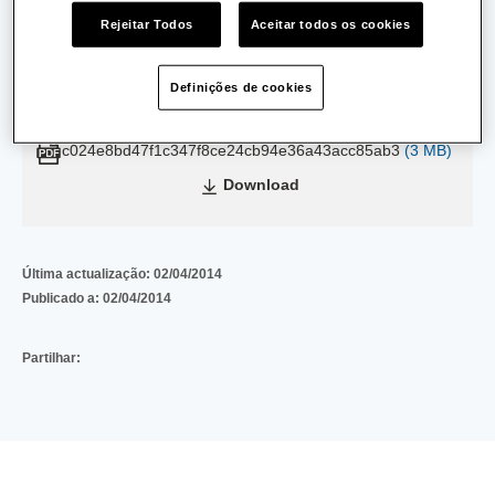
Rejeitar Todos
Aceitar todos os cookies
Data de Emissão:
03/06/2013
Definições de cookies
Data de Validade:
24/05/2018
c024e8bd47f1c347f8ce24cb94e36a43acc85ab3
(3 MB)
Download
Última actualização:
02/04/2014
Publicado a:
02/04/2014
Partilhar: