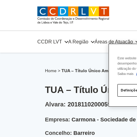
Skip
to
content
CCDR LVT
A Região
Áreas de Atuação
Este website
desempenho e
utilização d
Home
>
TUA – Título Único Ambiental nº 20
Saiba mais
TUA – Título Único 
Definiçõ
Alvara:
20181102000590
Empresa:
Carmona - Sociedade de 
Concelho:
Barreiro