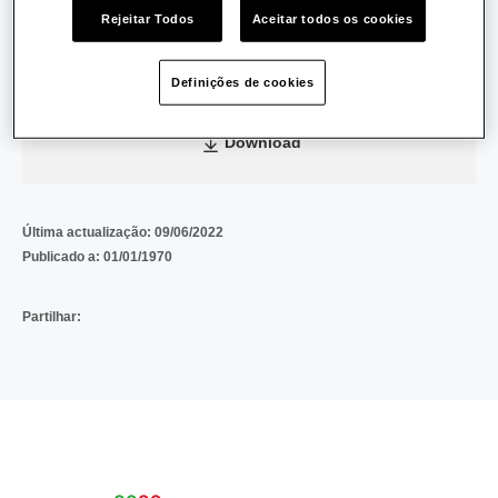
Rejeitar Todos
Aceitar todos os cookies
Data de Validade:
20/12/2023
Definições de cookies
3a503abfd9224036c235d7bdb90d187092965aaf
(354
KB)
Download
Última actualização:
09/06/2022
Publicado a:
01/01/1970
Partilhar: