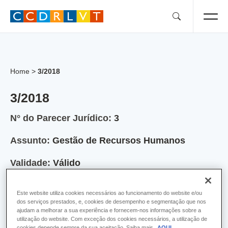
Skip
to
content
Home
>
3/2018
3/2018
N° do Parecer Jurídico:
3
Assunto:
Gestão de Recursos Humanos
Validade:
Válido
Ano:
2018
Este website utiliza cookies necessários ao funcionamento do website e/ou
dos serviços prestados, e, cookies de desempenho e segmentação que nos
Admissibilidade de constituição e consolidação da mobilidade
ajudam a melhorar a sua experiência e fornecem-nos informações sobre a
intercarreiras ou intercategorias de carreiras não revistas para
utilização do website. Com exceção dos cookies necessários, a utilização de
cookies depende sempre da sua aceitação. Saiba mais
AQUI