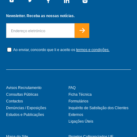
Youtube
Twitter
Facebook
Linkedin
Instagram
Newsletter. Receba as nossas notícias.
Ao enviar, concordo que li e aceito os
termos e condições.
Avisos Recrutamento
FAQ
Consultas Públicas
Ficha Técnica
Contactos
Formulários
Denúncias / Exposições
Inquérito de Satisfação dos Clientes
Estudos e Publicações
Externos
Ligações Úteis
Mapa do Site
Projetos Cofinanciados UE