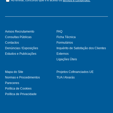
Ao enviar, concordo que li e aceito os
termos e condições.
Avisos Recrutamento
FAQ
Consultas Públicas
Ficha Técnica
Contactos
Formulários
Denúncias / Exposições
Inquérito de Satisfação dos Clientes
Estudos e Publicações
Externos
Ligações Úteis
Mapa do Site
Projetos Cofinanciados UE
Normas e Procedimentos
TUA / Alvarás
Pareceres
Política de Cookies
Política de Privacidade