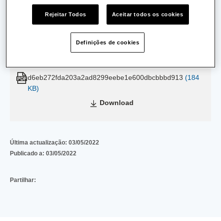
Rejeitar Todos
Aceitar todos os cookies
Validade: Válido
Definições de cookies
d6eb272fda203a2ad8299eebe1e600dbcbbbd913
(184
KB)
Download
Última actualização:
03/05/2022
Publicado a:
03/05/2022
Partilhar: