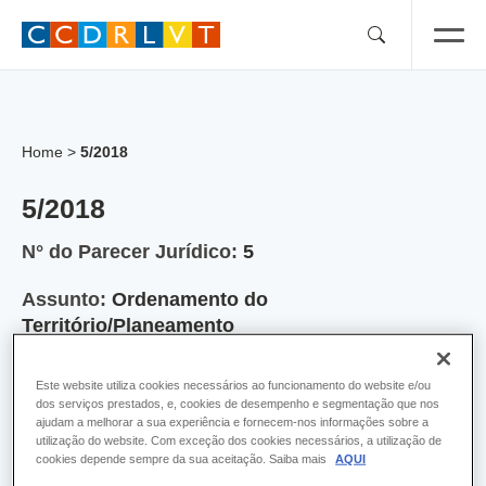
Skip
to
content
Home
>
5/2018
5/2018
N° do Parecer Jurídico:
5
Assunto:
Ordenamento do
Território/Planeamento
Validade:
Válido
Este website utiliza cookies necessários ao funcionamento do website e/ou
dos serviços prestados, e, cookies de desempenho e segmentação que nos
Ano:
2018
ajudam a melhorar a sua experiência e fornecem-nos informações sobre a
utilização do website. Com exceção dos cookies necessários, a utilização de
cookies depende sempre da sua aceitação. Saiba mais
AQUI
Urbanismo