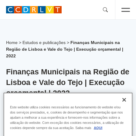
Skip
to
content
Home
>
Estudos e publicações
>
Finanças Municipais na
Região de Lisboa e Vale do Tejo | Execução orçamental |
2022
Finanças Municipais na Região de
Lisboa e Vale do Tejo | Execução
orçamental | 2022
Este website utiliza cookies necessários ao funcionamento do website e/ou
Finanças Municipais na Região de Lisboa e Vale do
dos serviços prestados, e, cookies de desempenho e segmentação que nos
ajudam a melhorar a sua experiência e fornecem-nos informações sobre a
Tejo | Execução orçamental | 2022
(2 MB)
utilização do website. Com exceção dos cookies necessários, a utilização de
Download
cookies depende sempre da sua aceitação. Saiba mais
AQUI