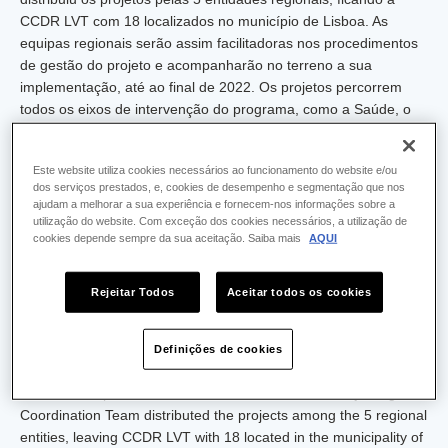
CCDR LVT com 18 localizados no município de Lisboa. As
equipas regionais serão assim facilitadoras nos procedimentos
de gestão do projeto e acompanharão no terreno a sua
implementação, até ao final de 2022. Os projetos percorrem
todos os eixos de intervenção do programa, como a Saúde, o
Ambiente, a área Social, Económica e Urbanística.
Para mais informação e notícias sobre os projetos consulte
Este website utiliza cookies necessários ao funcionamento do website e/ou
dos serviços prestados, e, cookies de desempenho e segmentação que nos
o
Jornal dos Bairros Saudáveis
.
ajudam a melhorar a sua experiência e fornecem-nos informações sobre a
utilização do website. Com exceção dos cookies necessários, a utilização de
Versão em língua inglesa
cookies depende sempre da sua aceitação. Saiba mais
AQUI
CCDR LVT will accompany 18 projects in the municipality
of Lisbon
Rejeitar Todos
Aceitar todos os cookies
The projects approved by the
Healthy Neighbourhoods
Program
are now able to start their execution. The Lisbon and
Definições de cookies
Vale do Tejo Region has 96 projects, 86 of which are in the
Lisbon Metropolitan Area. The Lisbon and Vale do Tejo Regional
Coordination Team distributed the projects among the 5 regional
entities, leaving CCDR LVT with 18 located in the municipality of