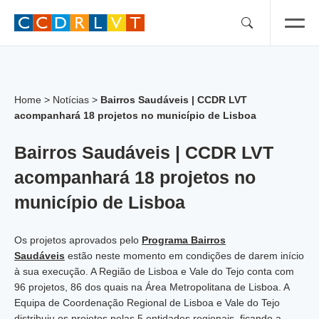
Skip
to
content
Home
>
Notícias
>
Bairros Saudáveis | CCDR LVT
acompanhará 18 projetos no município de Lisboa
Bairros Saudáveis | CCDR LVT
acompanhará 18 projetos no
município de Lisboa
Os projetos aprovados pelo
Programa Bairros
Saudáveis
estão neste momento em condições de darem início
à sua execução. A Região de Lisboa e Vale do Tejo conta com
96 projetos, 86 dos quais na Área Metropolitana de Lisboa. A
Equipa de Coordenação Regional de Lisboa e Vale do Tejo
distribuiu os projetos pelas 5 entidades regionais, ficando a