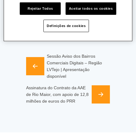
Rejeitar Todos
Aceitar todos os cookies
Última actualização:
10/02/2023
Partilhar:
Publicado a:
28/03/2022
Definições de cookies
Sessão Aviso dos Bairros
Comerciais Digitais – Região
LVTejo | Apresentação
disponível
Assinatura do Contrato da AAE
de Rio Maior, com apoio de 12,8
milhões de euros do PRR