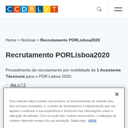
Skip
to
content
Home
>
Notícias
>
Recrutamento PORLisboa2020
Recrutamento PORLisboa2020
Procedimento de recrutamento por mobilidade de
1 Assistente
Técnico/a
para o POR Lisboa 2020:
Ata n.º 2
Projeto de lista dos candidatos admitidos e excluídos
Este website utiliza cookies necessários ao funcionamento do website e/ou
Procedimento de recrutamento por mobilidade de
1 Técnico/a
dos serviços prestados, e, cookies de desempenho e segmentação que nos
Superior
para o POR Lisboa 2020:
ajudam a melhorar a sua experiência e fornecem-nos informações sobre a
utilização do website. Com exceção dos cookies necessários, a utilização de
Ata nº 2
cookies depende sempre da sua aceitação. Saiba mais
AQUI
Projeto de lista dos candidatos admitidos e excluídos