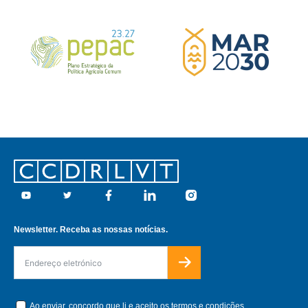
Footer
Youtube
Twitter
Facebook
Linkedin
Instagram
Newsletter. Receba as nossas notícias.
Ao enviar, concordo que li e aceito os
termos e condições.