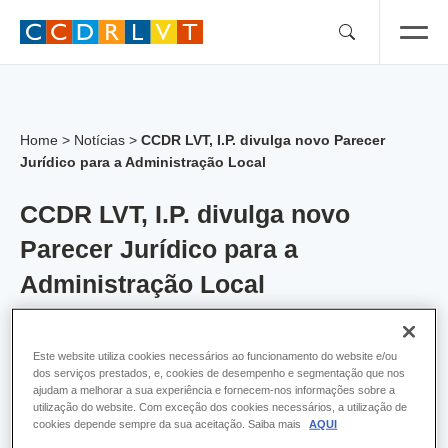
Skip
to
content
Home
>
Notícias
>
CCDR LVT, I.P. divulga novo Parecer
Jurídico para a Administração Local
CCDR LVT, I.P. divulga novo
Parecer Jurídico para a
Administração Local
A Direção de Serviços de Apoio Jurídico e à Administração Local
Este website utiliza cookies necessários ao funcionamento do website e/ou
(DSAJAL) divulga:
dos serviços prestados, e, cookies de desempenho e segmentação que nos
ajudam a melhorar a sua experiência e fornecem-nos informações sobre a
1/2023
utilização do website. Com exceção dos cookies necessários, a utilização de
Eleitos Locais
cookies depende sempre da sua aceitação. Saiba mais
AQUI
Questão: Eleito local em regime de permanência e a tempo