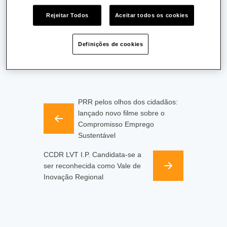
inteiro. Opção pela remuneração base do lugar de origem.
Rejeitar Todos
Aceitar todos os cookies
Última actualização:
27/12/2023
Partilhar:
Definições de cookies
Publicado a:
26/07/2023
PRR pelos olhos dos cidadãos:
lançado novo filme sobre o
Compromisso Emprego
Sustentável
CCDR LVT I.P. Candidata-se a
ser reconhecida como Vale de
Inovação Regional