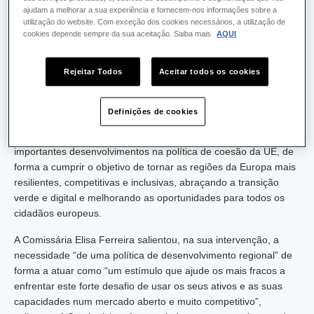
O encontro reuniu cerca de mil stakeholders de diferentes
ajudam a melhorar a sua experiência e fornecem-nos informações sobre a
instituições da UE, que incluíam autoridades nacionais,
utilização do website. Com exceção dos cookies necessários, a utilização de
regionais e locais de todos os Estados-Membros, assim como
cookies depende sempre da sua aceitação. Saiba mais
AQUI
parceiros sociais e económicos, organizações não
governamentais, academia. A comitiva portuguesa compreendia
Rejeitar Todos
Aceitar todos os cookies
representantes das várias Autoridades de Gestão dos
Programas Regionais e Temáticos e da Agência para o
Desenvolvimento e Coesão.
Definições de cookies
Este evento ocorreu quando se encontram a ser discutidos
importantes desenvolvimentos na política de coesão da UE, de
forma a cumprir o objetivo de tornar as regiões da Europa mais
resilientes, competitivas e inclusivas, abraçando a transição
verde e digital e melhorando as oportunidades para todos os
cidadãos europeus.
A Comissária Elisa Ferreira salientou, na sua intervenção, a
necessidade “de uma política de desenvolvimento regional” de
forma a atuar como “um estímulo que ajude os mais fracos a
enfrentar este forte desafio de usar os seus ativos e as suas
capacidades num mercado aberto e muito competitivo”,