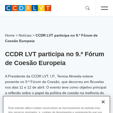
Skip
to
content
Home
>
Notícias
>
CCDR LVT participa no 9.º Fórum de
Coesão Europeia
CCDR LVT participa no 9.º Fórum
de Coesão Europeia
A Presidente da CCDR LVT, I.P., Teresa Almeida esteve
presente no 9.º Fórum de Coesão, que decorreu em Bruxelas
nos dias 11 e 12 de abril. O evento teve como objetivo principal
a reflexão sobre o papel da política de coesão na melhoria do
bem-estar de todos os cidadãos que residem no espaço
europeu.
Este website utiliza cookies necessários ao funcionamento do website e/ou
dos serviços prestados, e, cookies de desempenho e segmentação que nos