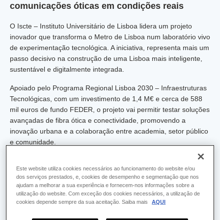
comunicações óticas em condições reais
O Iscte – Instituto Universitário de Lisboa lidera um projeto
inovador que transforma o Metro de Lisboa num laboratório vivo
de experimentação tecnológica. A iniciativa, representa mais um
passo decisivo na construção de uma Lisboa mais inteligente,
sustentável e digitalmente integrada.
Apoiado pelo Programa Regional Lisboa 2030 – Infraestruturas
Tecnológicas, com um investimento de 1,4 M€ e cerca de 588
mil euros de fundo FEDER, o projeto vai permitir testar soluções
avançadas de fibra ótica e conectividade, promovendo a
inovação urbana e a colaboração entre academia, setor público
e comunidade.
O Metro de Lisboa será o palco desta transformação, ao servir
Este website utiliza cookies necessários ao funcionamento do website e/ou
de infraestrutura experimental, onde se testam novas formas de
dos serviços prestados, e, cookies de desempenho e segmentação que nos
monitorização, segurança, comunicação e gestão eficiente de
ajudam a melhorar a sua experiência e fornecem-nos informações sobre a
recursos urbanos.
utilização do website. Com exceção dos cookies necessários, a utilização de
cookies depende sempre da sua aceitação. Saiba mais
AQUI
Com quase todo o tráfego mundial de dados a circular em fibra