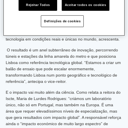
ótica, a necessidade de evoluir é urgente. “A geração atual está
Rejeitar Todos
Aceitar todos os cookies
a ficar saturada”, explica o vice-reitor do Iscte, Jorge Rodrigues
da Costa. “Fomos desafiados por um fabricante alemão a testar
uma nova geração de fibras, capaz de multiplicar até sete vezes
Definições de cookies
a capacidade atual. O Iscte, por coincidência, está situado
sobre uma linha de metro”, o local perfeito para testar esta
tecnologia em condições reais e únicas no mundo, acrescenta.
O resultado é um anel subterrâneo de inovação, percorrendo
túneis e estações da linha amarela do metro e que posiciona
Lisboa como referência tecnológica global. “Estamos a criar um
balão de ensaio que pode escalar enormemente,
transformando Lisboa num ponto geográfico e tecnológico de
referência”, antecipa o vice-reitor.
E o impacto vai muito além da ciência. Como relata a reitora do
Iscte, Maria de Lurdes Rodrigues: “criámos um laboratório
único, não só em Portugal, mas também na Europa. É uma
área que requer elevadíssimos níveis de especialização, mas
que gera resultados com impacto global”. A responsável reforça
ainda o “impacto económico de muito largo espectro” de