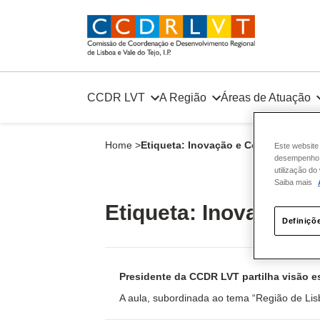
Skip
to
content
CCDR LVT
A Região
Áreas de Atuação
Home
>
Etiqueta:
Inovação e Competitividad
Este website
desempenho e
utilização d
Saiba mais
Etiqueta:
Inovação e
Definiçõ
Presidente da CCDR LVT partilha visão es
A aula, subordinada ao tema “Região de Lisb