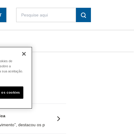
T
ookies de
sobre a
a sua aceitação.
s os cookies
ica
lvimento”, destacou os principais desafios e oportunidades que marcam 