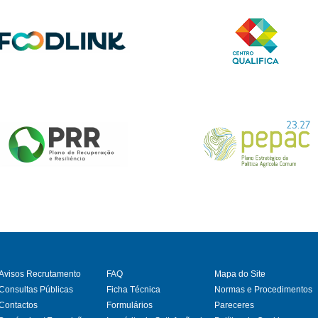
Avisos Recrutamento
FAQ
Mapa do Site
Consultas Públicas
Ficha Técnica
Normas e Procedimentos
Contactos
Formulários
Pareceres
gram