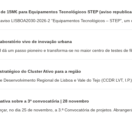
 de 15M€ para Equipamentos Tecnológicos STEP (aviso republica
viso LISBOA2030-2026-2 “Equipamentos Tecnológicos – STEP”, um concur
laboratório vivo de inovação urbana
 dá um passo pioneiro e transforma-se no maior centro de testes de fi
tratégico do Cluster Ativo para a região
Desenvolvimento Regional de Lisboa e Vale do Tejo (CCDR LVT, I.P.),
mativa sobre a 3ª convocatória | 28 novembro
nçar, no dia 25 de novembro, a 3.ª Convocatória de projetos. Abranger