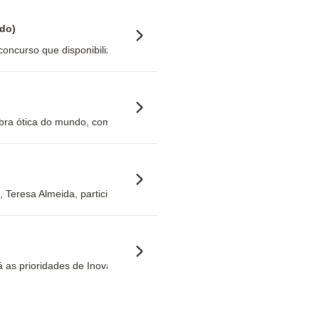
do)
so que disponibiliza uma dotação de 15 milhões de euros de financia
bra ótica do mundo, com impacto direto no posicionamento internaciona
 Teresa Almeida, participou na inauguração do Cluster Ativo, um nov
á as prioridades de Inovação e Competitividade Azul, Ambiente Azul/Ver