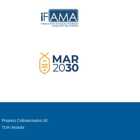
Projetos Cofinanciados UE
TUA / Alvarás