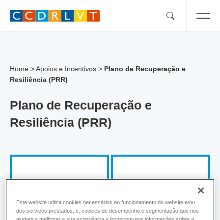
Skip
to
content
Home
>
Apoios e Incentivos
>
Plano de Recuperação e
Resiliência (PRR)
Plano de Recuperação e
Resiliência (PRR)
Enquadramento – Plano
Investimentos PRR –
de Recuperação e
CCDR LVT enquanto
Este website utiliza cookies necessários ao funcionamento do website e/ou
Resiliência (PRR)
Beneficiário Final
dos serviços prestados, e, cookies de desempenho e segmentação que nos
ajudam a melhorar a sua experiência e fornecem-nos informações sobre a