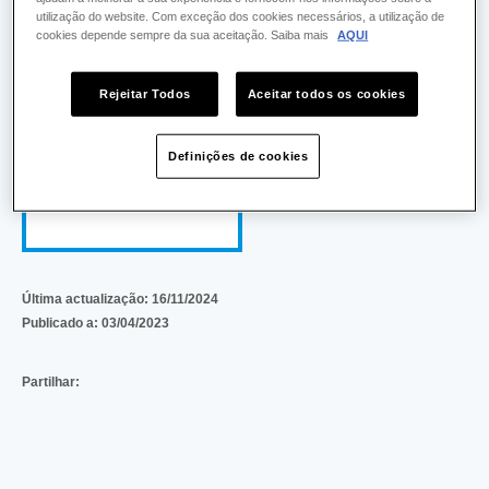
utilização do website. Com exceção dos cookies necessários, a utilização de
cookies depende sempre da sua aceitação. Saiba mais
AQUI
Rejeitar Todos
Aceitar todos os cookies
Investimentos PRR –
CCDR LVT enquanto
Definições de cookies
Beneficiário
Intermediário
Última actualização:
16/11/2024
Publicado a:
03/04/2023
Partilhar: