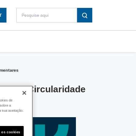
T
imentares
dLink: Circularidade
ookies de
sobre a
a sua aceitação.
s os cookies