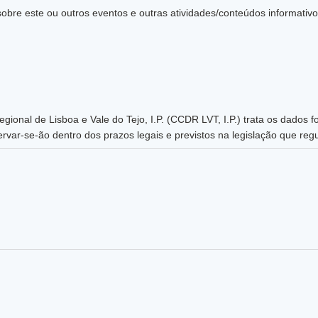
sobre este ou outros eventos e outras atividades/conteúdos informativ
nal de Lisboa e Vale do Tejo, I.P. (CCDR LVT, I.P.) trata os dados f
rvar-se-ão dentro dos prazos legais e previstos na legislação que regu