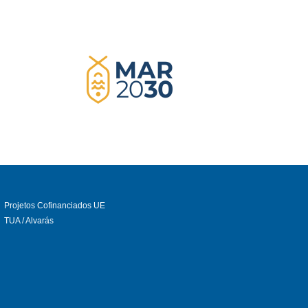
Projetos Cofinanciados UE
TUA / Alvarás