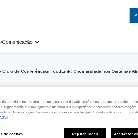
P
Comunicação
 – Ciclo de Conferências FoodLink: Circularidade nos Sistemas Al
ção – Ciclo de Conferências Foo
ares
 utiliza cookies necessários ao funcionamento do website e/ou dos serviços prestados, e, c
 segmentação que nos ajudam a melhorar a sua experiência e fornecem-nos informações 
o website. Com exceção dos cookies necessários, a utilização de cookies depende sempre d
AQUI
es de cookies
Rejeitar Todos
Aceitar todo