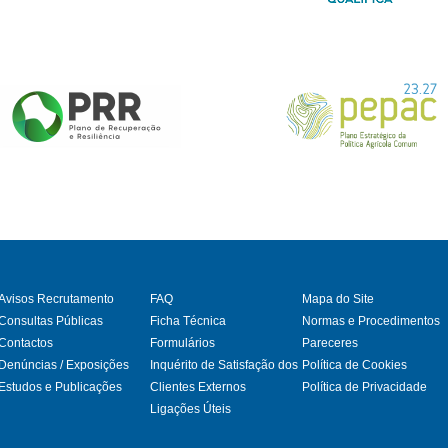
Avisos Recrutamento
FAQ
Mapa do Site
Consultas Públicas
Ficha Técnica
Normas e Procedimentos
Contactos
Formulários
Pareceres
gram
Denúncias / Exposições
Inquérito de Satisfação dos
Política de Cookies
Estudos e Publicações
Clientes Externos
Política de Privacidade
Ligações Úteis