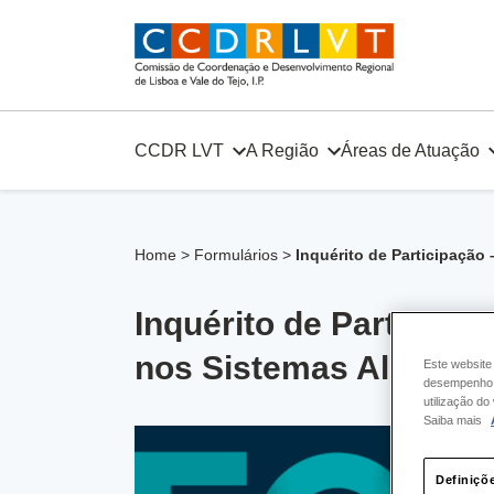
Skip
to
content
CCDR LVT
A Região
Áreas de Atuação
Home
>
Formulários
>
Inquérito de Participação
Inquérito de Participa
nos Sistemas Aliment
Este website
desempenho e
utilização d
Saiba mais
Definiçõ