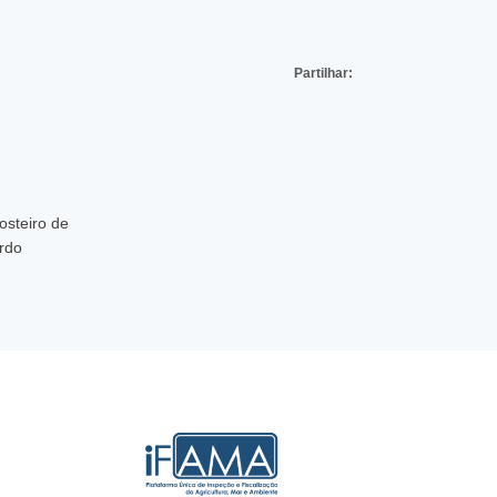
Partilhar:
osteiro de
rdo