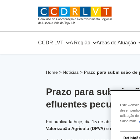
Skip
to
content
CCDR LVT
A Região
Áreas de Atuação
Home
>
Notícias
>
Prazo para submissão de p
Prazo para submissão
efluentes pecuários 
Este website
desempenho e
utilização d
Foi publicada hoje, dia 15 de abril de 2025, a
P
Saiba mais
Valorização Agrícola (DPVA) e das Declaraç
Definiçõ