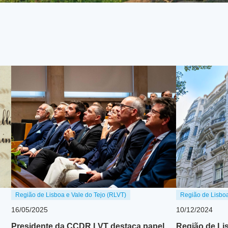
Região de Lisboa e Vale do Tejo (RLVT)
Região de Lisboa
16/05/2025
10/12/2024
Presidente da CCDR LVT destaca papel
Região de Li