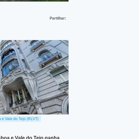
Partilhar:
 e Vale do Tejo (RLVT)
sboa e Vale do Tejo ganha