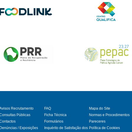
Avisos Recrutamento
FAQ
Mapa do Site
Consultas Públicas
Ficha Técnica
Normas e Procedimentos
Contactos
Formulários
Pareceres
gram
Denúncias / Exposições
Inquérito de Satisfação dos
Política de Cookies