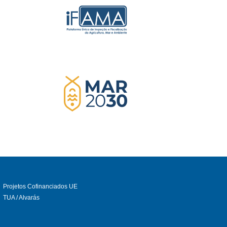
Projetos Cofinanciados UE
TUA / Alvarás