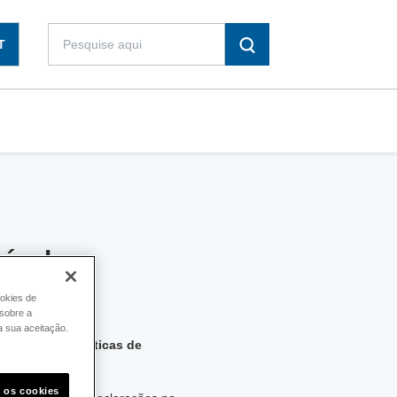
T
ícola e
ookies de
sobre a
a sua aceitação.
larações de Práticas de
 de 2025
.
s os cookies