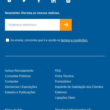
Youtube
Twitter
Facebook
Linkedin
Instagram
Newsletter. Receba as nossas notícias.
Ao enviar, concordo que li e aceito os
termos e condições.
Avisos Recrutamento
FAQ
Consultas Públicas
Ficha Técnica
Contactos
Formulários
Denúncias / Exposições
Inquérito de Satisfação dos Clientes
Estudos e Publicações
Externos
Ligações Úteis
Mapa do Site
Projetos Cofinanciados UE