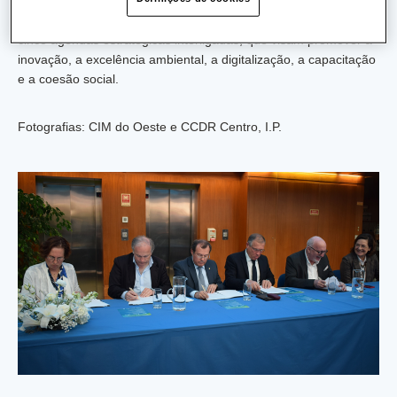
O Plano de Ação da Intervenção Integrada de Base Territorial
do Oeste e Vale do Tejo (IIBT-OVT) é estruturado em torno de
cinco agendas estratégicas interligadas, que visam promover a
inovação, a excelência ambiental, a digitalização, a capacitação
e a coesão social.
Fotografias: CIM do Oeste e CCDR Centro, I.P.