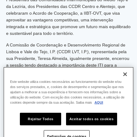
da Lezíria, dos Presidentes das CCDR Centro e Alentejo, que
celebraram o Acordo de Cooperação, a IIBT-OVT, que visa
aproveitar as vantagens competitivas, uma intervenção
integrada e estratégica que promove um futuro mais equilibrado
e sustentável para todo o território.
A Comissão de Coordenação e Desenvolvimento Regional de
Lisboa e Vale do Tejo, I.P. (CCDR LVT, I.P.), representada pela
sua Presidente, Teresa Almeida, igualmente presente, encerrou
a sessão tendo destacado a importância deste ITI para a
valorização de um território de importância crescente na Região
de Lisboa e Vale do Tejo, que integra atualmente três NUTS II
Este website utiliza cookies necessários ao funcionamento do website e/ou
— Grande Lisboa, Península de Setúbal e Oeste e Vale do Tejo
dos serviços prestados, e, cookies de desempenho e segmentação que nos
—, uma diversidade que considera ser uma oportunidade
ajudam a melhorar a sua experiência e fornecem-nos informações sobre a
utilização do website. Com exceção dos cookies necessários, a utilização de
estratégica para uma abordagem territorial mais completa,
cookies depende sempre da sua aceitação. Saiba mais
AQUI
ambiciosa e colaborativa. “É esta complexidade que nos desafia
e, ao mesmo tempo, nos estimula a encontrar soluções
conjuntas, através de uma gestão mais integrada e eficiente
Rejeitar Todos
Aceitar todos os cookies
das políticas públicas”, afirmou.
Definições de cookies