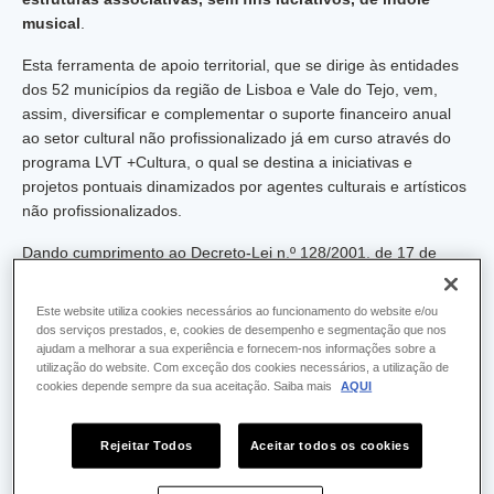
musical
.
Esta ferramenta de apoio territorial, que se dirige às entidades
dos 52 municípios da região de Lisboa e Vale do Tejo, vem,
assim, diversificar e complementar o suporte financeiro anual
ao setor cultural não profissionalizado já em curso através do
programa LVT +Cultura, o qual se destina a iniciativas e
projetos pontuais dinamizados por agentes culturais e artísticos
não profissionalizados.
Dando cumprimento ao Decreto-Lei n.º 128/2001, de 17 de
abril, o Estado apoia anualmente, através das CCDR,
as
bandas de música, filarmónicas, escolas de música,
Este website utiliza cookies necessários ao funcionamento do website e/ou
tunas, fanfarras, ranchos folclóricos e outras agremiações
dos serviços prestados, e, cookies de desempenho e segmentação que nos
culturais que se dediquem à atividade musical
, constituídas
ajudam a melhorar a sua experiência e fornecem-nos informações sobre a
utilização do website. Com exceção dos cookies necessários, a utilização de
em pessoas coletivas de direito privado sem fins lucrativos.
cookies depende sempre da sua aceitação. Saiba mais
AQUI
Este apoio, em valor equivalente ao imposto de valor
acrescentado (IVA), é destinado à aquisição de
instrumentos
Rejeitar Todos
Aceitar todos os cookies
musicais, respetivo material consumível, fardamentos e
trajes
destinados ao seu uso exclusivo (com exceção da