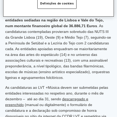
Definições de cookies
aquisição de instrumentos elétricos e eletrónicos).
No âmbito deste programa, em 2024 a CCDR LVT apoiou
39
entidades sediadas na região de Lisboa e Vale do Tejo,
num montante financeiro global de 36.886,71 Euros
. As
candidaturas contempladas provieram sobretudo das NUTS III
da Grande Lisboa (19), Oeste (9) e Médio Tejo (7), seguindo-se
a Península de Setúbal e a Lezíria do Tejo com 2 candidaturas
cada. As entidades apoiadas enquadram-se maioritariamente
na área das artes do espetáculo (14) e no universo das
associações culturais e recreativas (13), com uma assinalável
preponderância, a nível tipológico, das bandas filarmónicas,
escolas de músicas (ensino artístico especializado), orquestras
ligeiras e agrupamentos folclóricos.
As candidaturas ao LVT +Música devem ser submetidas pelas
entidades interessadas no respetivo ano, durante o mês de
dezembro – até ao dia 31, sendo
descarregado e
preenchido
(manual ou digitalmente) o formulário de
candidatura e a declaração sob compromisso de honra
disponíveis no sítio da internet da CCDR LVT e remetidos via