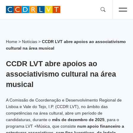
Skip
to
content
Home
>
Notícias
>
CCDR LVT abre apoios ao associativismo
cultural na área musical
CCDR LVT abre apoios ao
associativismo cultural na área
musical
A Comissão de Coordenação e Desenvolvimento Regional de
Lisboa e Vale do Tejo, I.P. (CCDR LVT), no âmbito das
competências na área cultural, abre um período de
candidaturas, durante o
mês de dezembro de 2025
, para o
programa LVT +Música, que consiste
num apoio financeiro a
estruturas associativas, sem fins lucrativos, de índole