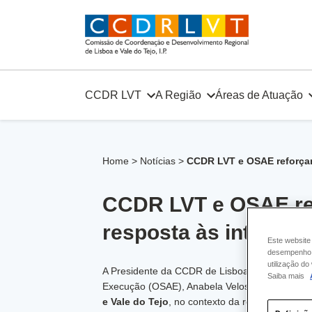
Skip
to
content
CCDR LVT
A Região
Áreas de Atuação
Home
>
Notícias
>
CCDR LVT e OSAE reforçam
CCDR LVT e OSAE re
resposta às intempér
Este website
desempenho e
utilização d
A Presidente da CCDR de Lisboa e Vale do Tejo
Saiba mais
Execução (OSAE), Anabela Veloso, assinaram 
e Vale do Tejo
, no contexto da resposta aos
d