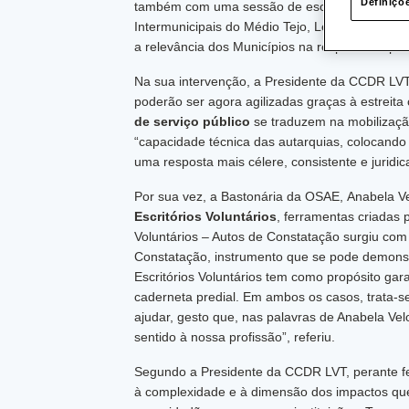
Definiçõ
também com uma sessão de esclarecimento onli
Intermunicipais do Médio Tejo, Lezíria do Tej
a relevância dos Municípios na resposta de pr
Na sua intervenção, a Presidente da CCDR LVT 
poderão ser agora agilizadas graças à estreit
de serviço público
se traduzem na mobilização
“capacidade técnica das autarquias, colocando 
uma resposta mais célere, consistente e jurid
Por sua vez, a Bastonária da OSAE, Anabela 
Escritórios Voluntários
, ferramentas criadas
Voluntários – Autos de Constatação surgiu com 
Constatação, instrumento que se pode demonst
Escritórios Voluntários tem como propósito ga
caderneta predial. Em ambos os casos, trata-s
ajudar, gesto que, nas palavras de Anabela Ve
sentido à nossa profissão”, referiu.
Segundo a Presidente da CCDR LVT, perante 
à complexidade e à dimensão dos impactos qu