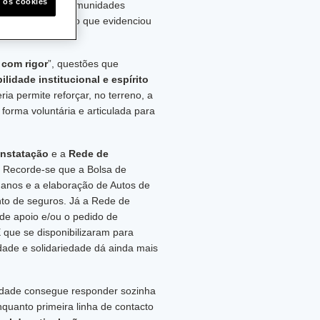
s os cookies
esentantes das Comunidades
pais, num momento que evidenciou
 com rigor
”, questões que
ilidade institucional e espírito
ia permite reforçar, no terreno, a
forma voluntária e articulada para
onstatação
e a
Rede de
. Recorde-se que a Bolsa de
 danos e a elaboração de Autos de
to de seguros. Já a Rede de
de apoio e/ou o pedido de
 que se disponibilizaram para
dade e solidariedade dá ainda mais
idade consegue responder sozinha
quanto primeira linha de contacto