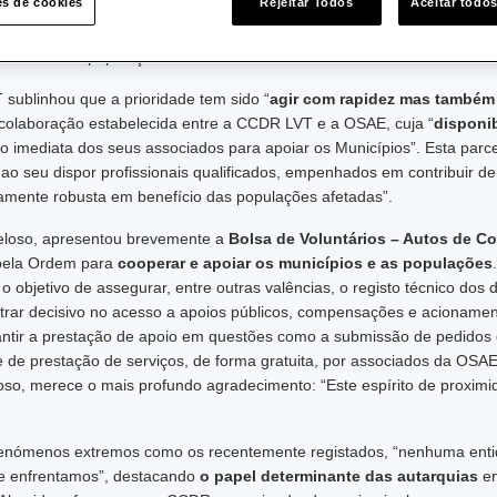
es de cookies
Rejeitar Todos
Aceitar todo
ne, com 86 participantes, dirigida aos Presidentes de Câmara, repr
o e Oeste, da Área Metropolitana de Lisboa, bem como técnicos munici
oximidade às populações afetadas.
sublinhou que a prioridade tem sido “
agir com rapidez mas também
a colaboração estabelecida entre a CCDR LVT e a OSAE, cuja “
disponib
 imediata dos seus associados para apoiar os Municípios”. Esta parcer
ao seu dispor profissionais qualificados, empenhados em contribuir de 
icamente robusta em benefício das populações afetadas”.
Veloso, apresentou brevemente a
Bolsa de Voluntários – Autos de C
 pela Ordem para
cooperar e apoiar os municípios e as populações
o objetivo de assegurar, entre outras valências, o registo técnico dos
rar decisivo no acesso a apoios públicos, compensações e acionamen
rantir a prestação de apoio em questões como a submissão de pedidos 
e de prestação de serviços, de forma gratuita, por associados da OSAE
loso, merece o mais profundo agradecimento: “Este espírito de proximi
fenómenos extremos como os recentemente registados, “nenhuma ent
e enfrentamos”, destacando
o papel determinante das autarquias
en