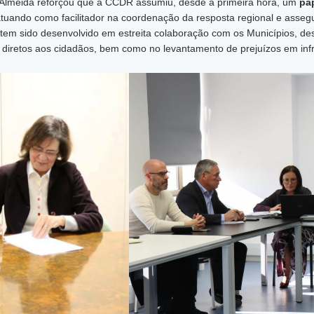
a Almeida reforçou que a CCDR assumiu, desde a primeira hora, um
pa
atuando como facilitador na coordenação da resposta regional e asse
 tem sido desenvolvido em estreita colaboração com os Municípios, d
 diretos aos cidadãos, bem como no levantamento de prejuízos em infr