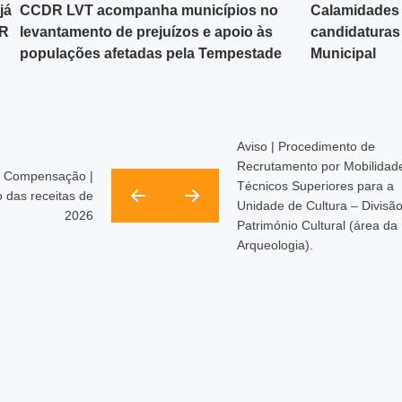
já
CCDR LVT acompanha municípios no
Calamidades 
DR
levantamento de prejuízos e apoio às
candidaturas
populações afetadas pela Tempestade
Municipal
Kristin
Aviso | Procedimento de
Recrutamento por Mobilidade
 Compensação |
Técnicos Superiores para a
o das receitas de
Unidade de Cultura – Divisã
2026
Património Cultural (área da
Arqueologia).