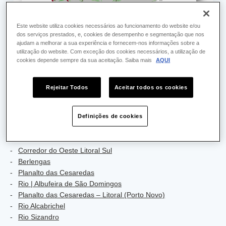
Este website utiliza cookies necessários ao funcionamento do website e/ou
dos serviços prestados, e, cookies de desempenho e segmentação que nos
ajudam a melhorar a sua experiência e fornecem-nos informações sobre a
utilização do website. Com exceção dos cookies necessários, a utilização de
cookies depende sempre da sua aceitação. Saiba mais
AQUI
Rejeitar Todos
Aceitar todos os cookies
Definições de cookies
Áreas da Estrutura Ecológica Regional (EER)
incluídas nesta unidade territorial
Corredor do Oeste Litoral Sul
Berlengas
Planalto das Cesaredas
Rio | Albufeira de São Domingos
Planalto das Cesaredas – Litoral (Porto Novo)
Rio Alcabrichel
Rio Sizandro