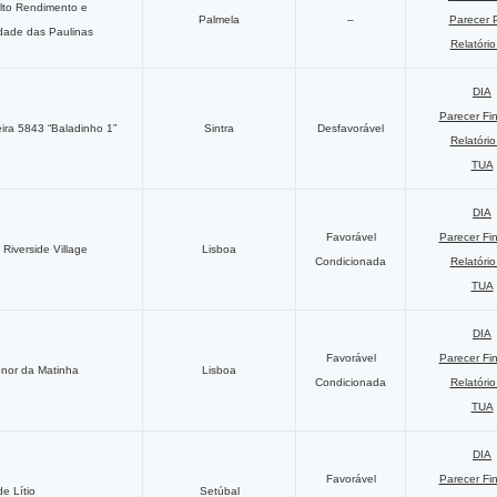
lto Rendimento e
Palmela
–
Parecer
dade das Paulinas
Relatóri
DIA
Parecer Fi
ira 5843 “Baladinho 1”
Sintra
Desfavorável
Relatóri
TUA
DIA
Favorável
Parecer Fi
Riverside Village
Lisboa
Condicionada
Relatóri
TUA
DIA
Favorável
Parecer Fi
nor da Matinha
Lisboa
Condicionada
Relatóri
TUA
DIA
Favorável
Parecer Fi
e Lítio
Setúbal