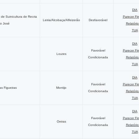
DIA
de Suinicultura de Recria
Parecer Fi
Leiria/Alcobaça/Alfeizerão
Desfavorável
ão José
Relatóri
TUA
DIA
Favorável
Parecer Fi
Loures
Condicionada
Relatóri
TUA
DIA
Favorável
Parecer Fi
s Figueiras
Montijo
Condicionada
Relatóri
TUA
DIA
Favorável
Parecer Fi
Oeiras
Condicionada
Relatóri
TUA