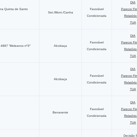
DIA
 na Quinta de Santo
Favorável
Parecer Fi
Set./Mont./Canha
Condicionada
Relatóri
TUA
DIA
Favorável
Parecer Fi
º 4887 “Moleanos nº3″
Alcobaça
Condicionada
Relatóri
TUA
DIA
Favorável
Parecer Fi
Alcobaça
Condicionada
Relatóri
TUA
DIA
Favorável
Parecer Fi
Benavente
Condicionada
Relatóri
TUA
Decisão