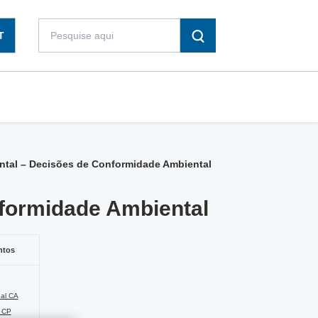
T
ntal – Decisões de Conformidade Ambiental
formidade Ambiental
ntos
nal CA
o CP