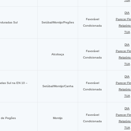
TUA
DIA
Favorável
Parecer Fi
enduradas Sul
Setúbal/Montijo/Pegões
Condicionada
Relatóri
TUA
DIA
Favorável
Parecer Fi
Alcobaça
Condicionada
Relatóri
TUA
DIA
padas Sul na EN 10 –
Favorável
Parecer Fi
Setúbal/Montijo/Canha
Condicionada
Relatóri
TUA
DIA
Favorável
Parecer Fi
ro de Pegões
Montijo
Condicionada
Relatóri
TUA