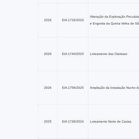
Alteração da Exploração Pecuária 
2026
EIA 1716/2024
e Engorda da Quinta Velha de S
2026
EIA 1740/2025
Loteamento das Clarissas
2026
EIA 1756/2025
Ampliação da Instalação Nucho da
2025
EIA 1736/2024
Loteamento Norte de Caxias