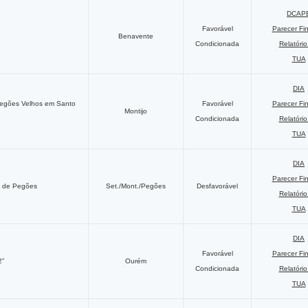
DCAP
Favorável
Parecer Fi
Benavente
Condicionada
Relatóri
TUA
DIA
Pegões Velhos em Santo
Favorável
Parecer Fi
Montijo
Condicionada
Relatóri
TUA
DIA
Parecer Fi
ro de Pegões
Set./Mont./Pegões
Desfavorável
Relatóri
TUA
DIA
Favorável
Parecer Fi
2”
Ourém
Condicionada
Relatóri
TUA