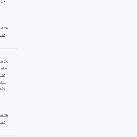
o CP
nal CA
o CP
nal CA
cnico
o CP
 CP –
ação
nal CA
o CP