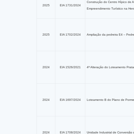
Construção do Centro Hípico de A
2025
EIA 1731/2024
Empreendimento Turístico na Her
2025
EIA 1702/2024
Ampliação da pedreira E4 – Pedre
2024
EIA 1526/2021
4ª Alteração do Loteamento Prata 
2024
EIA 1697/2024
Loteamento B do Plano de Porme
2024
EIA 1708/2024
Unidade Industrial de Conversão d