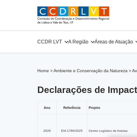
Skip
to
content
CCDR LVT
A Região
Áreas de Atuação
Home
>
Ambiente e Conservação da Natureza
>
Av
Declarações de Impact
Ano
Referência
Projeto
2026
EIA 1766/2025
Centro Logístico de Aveiras