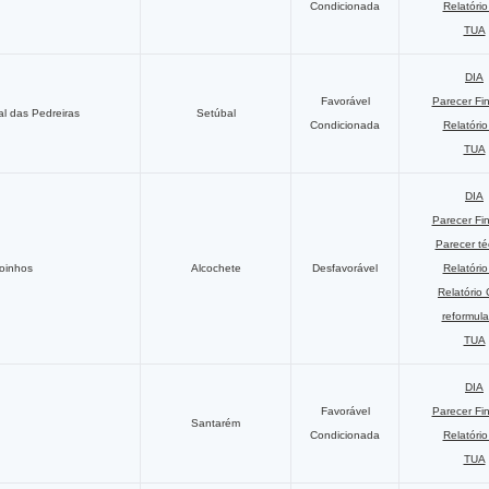
Condicionada
Relatóri
TUA
DIA
Favorável
Parecer Fi
l das Pedreiras
Setúbal
Condicionada
Relatóri
TUA
DIA
Parecer Fi
Parecer té
Moinhos
Alcochete
Desfavorável
Relatóri
Relatório
reformul
TUA
DIA
Favorável
Parecer Fi
Santarém
Condicionada
Relatóri
TUA