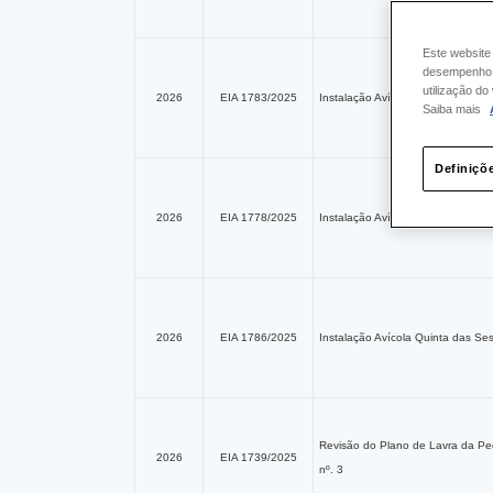
Este website
desempenho e
utilização d
2026
EIA 1783/2025
Instalação Avícola Quinta do Card
Saiba mais
Definiçõ
2026
EIA 1778/2025
Instalação Avícola Quinta da Vale
2026
EIA 1786/2025
Instalação Avícola Quinta das Se
Revisão do Plano de Lavra da Ped
2026
EIA 1739/2025
nº. 3